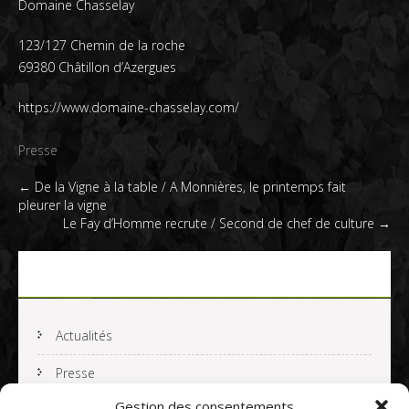
Domaine Chasselay
123/127 Chemin de la roche
69380 Châtillon d’Azergues
https://www.domaine-chasselay.com/
Presse
Post
←
De la Vigne à la table / A Monnières, le printemps fait
pleurer la vigne
navigation
Le Fay d’Homme recrute / Second de chef de culture
→
Actualités
Actualités
Presse
Gestion des consentements