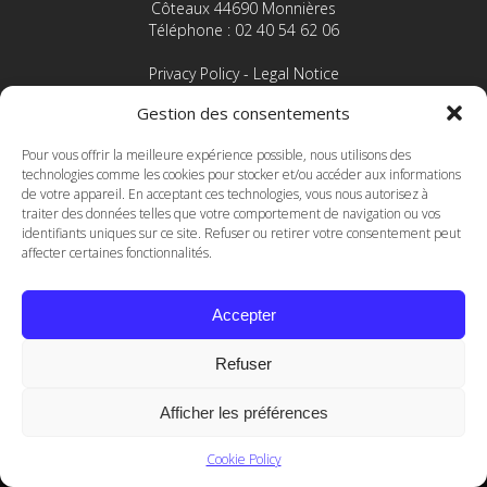
Côteaux 44690 Monnières
Téléphone : 02 40 54 62 06
Privacy Policy
-
Legal Notice
Gestion des consentements
Domaine Le Fay d'Homme - Vincent Caillé
Pour vous offrir la meilleure expérience possible, nous utilisons des
technologies comme les cookies pour stocker et/ou accéder aux informations
de votre appareil. En acceptant ces technologies, vous nous autorisez à
traiter des données telles que votre comportement de navigation ou vos
identifiants uniques sur ce site. Refuser ou retirer votre consentement peut
affecter certaines fonctionnalités.
Accepter
Refuser
Afficher les préférences
Cookie Policy