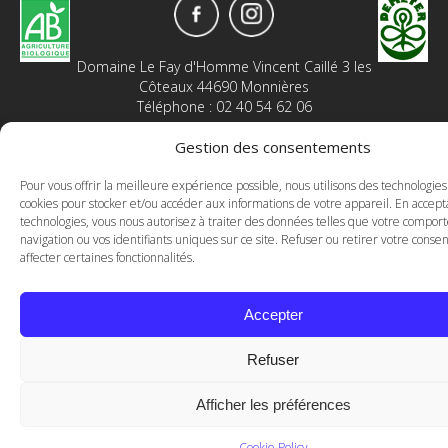
Domaine Le Fay d'Homme Vincent Caillé 3 les
Côteaux 44690 Monnières
Téléphone : 02 40 54 62 06
Politique de Confidentialité
Gestion des consentements
-
Mentions légales
Pour vous offrir la meilleure expérience possible, nous utilisons des technologi
Domaine Le Fay d'Homme - Vincent Caillé
cookies pour stocker et/ou accéder aux informations de votre appareil. En accept
technologies, vous nous autorisez à traiter des données telles que votre compo
navigation ou vos identifiants uniques sur ce site. Refuser ou retirer votre con
affecter certaines fonctionnalités.
Accepter
Refuser
Afficher les préférences
Cookie Policy