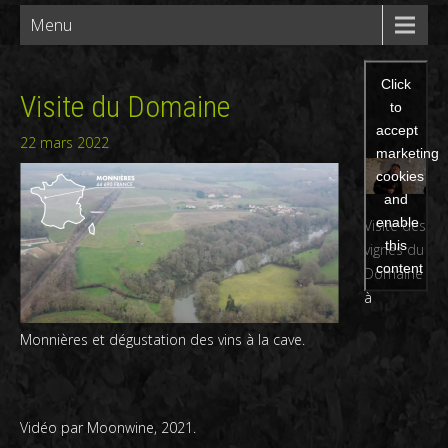
Menu
Click
Visite du Domaine
to
accept
22 mars 2022
marketing
cookies
and
enable
Visite des
this
vignes du
content
Domaine
à
Monnières et dégustation des vins à la cave.
Vidéo par Moonwine, 2021.