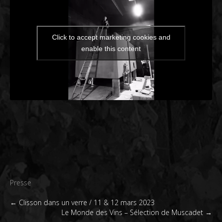
Click to accept marketing cookies and
enable this content
Presse
Post
←
Clisson dans un verre / 11 & 12 mars 2023
Le Monde des Vins – Sélection de Muscadet
→
navigation