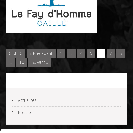
6 of 10
« Précédent
1
…
4
5
6
7
8
…
10
Suivant »
Actualités
Actualités
Presse